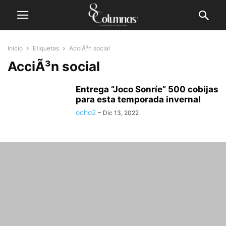
Inicio
Etiquetas
AcciÃ³n social
AcciÃ³n social
Entrega “Joco Sonríe” 500 cobijas
para esta temporada invernal
ocho2
-
Dic 13, 2022