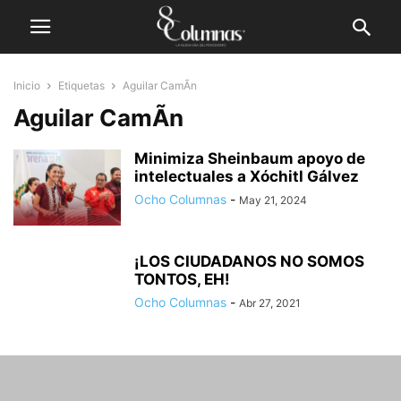
Inicio
Etiquetas
Aguilar CamÃ­n
Aguilar CamÃ­n
Minimiza Sheinbaum apoyo de
intelectuales a Xóchitl Gálvez
Ocho Columnas
-
May 21, 2024
¡LOS CIUDADANOS NO SOMOS
TONTOS, EH!
Ocho Columnas
-
Abr 27, 2021