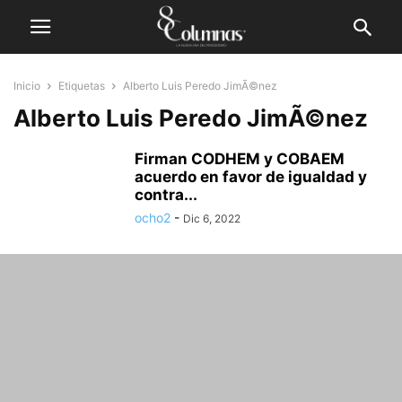
Inicio
Etiquetas
Alberto Luis Peredo JimÃ©nez
Alberto Luis Peredo JimÃ©nez
Firman CODHEM y COBAEM
acuerdo en favor de igualdad y
contra...
ocho2
-
Dic 6, 2022