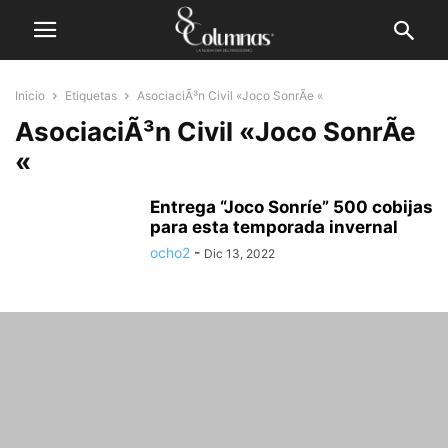
Inicio
Etiquetas
AsociaciÃ³n Civil «Joco SonrÃ­e «
AsociaciÃ³n Civil «Joco SonrÃ­e
«
Entrega “Joco Sonríe” 500 cobijas
para esta temporada invernal
ocho2
-
Dic 13, 2022