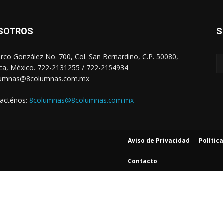
SOTROS
S
arco González No. 700, Col. San Bernardino, C.P. 50080,
ca, México. 722-2131255 / 722-2154934
lumnas@8columnas.com.mx
acténos:
8columnas@8columnas.com.mx
Aviso de Privacidad
Polític
Contacto