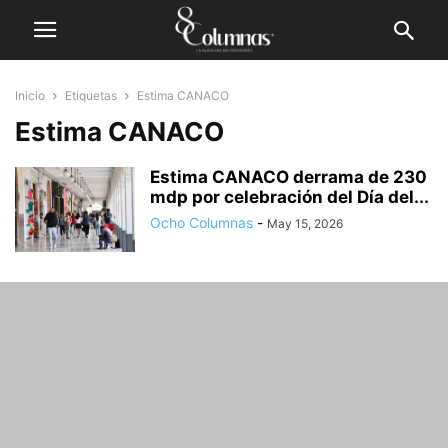
Inicio
Etiquetas
Estima CANACO
Estima CANACO
Estima CANACO derrama de 230
mdp por celebración del Día del...
Ocho Columnas
-
May 15, 2026