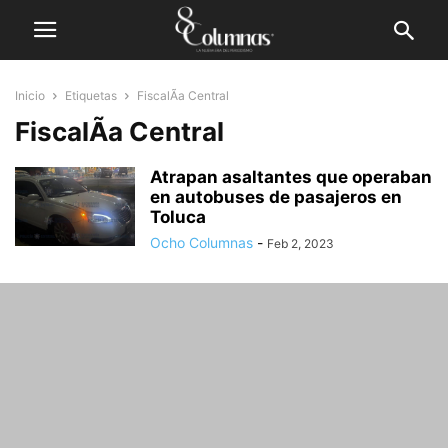
Inicio
Etiquetas
FiscalÃ­a Central
FiscalÃ­a Central
Atrapan asaltantes que operaban
en autobuses de pasajeros en
Toluca
Ocho Columnas
-
Feb 2, 2023