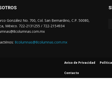
SOTROS
S
arco González No. 700, Col. San Bernardino, C.P. 50080,
ca, México. 722-2131255 / 722-2154934
lumnas@8columnas.com.mx
acténos:
8columnas@8columnas.com.mx
Aviso de Privacidad
Polític
Contacto