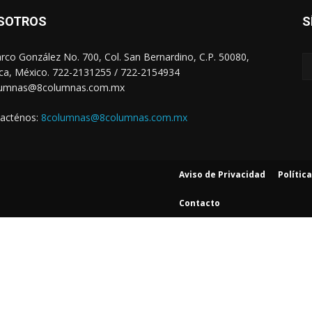
SOTROS
S
arco González No. 700, Col. San Bernardino, C.P. 50080,
ca, México. 722-2131255 / 722-2154934
lumnas@8columnas.com.mx
acténos:
8columnas@8columnas.com.mx
Aviso de Privacidad
Polític
Contacto