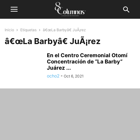
Inicio
Etiquetas
â€œLa Barbyâ€ JuÃ¡rez
â€œLa Barbyâ€ JuÃ¡rez
En el Centro Ceremonial Otomí
Concentración de “La Barby”
Juárez ...
ocho2
-
Oct 6, 2021