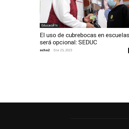
EducaciÃ³n
El uso de cubrebocas en escuela
será opcional: SEDUC
ocho2
-
Ene 25, 2023