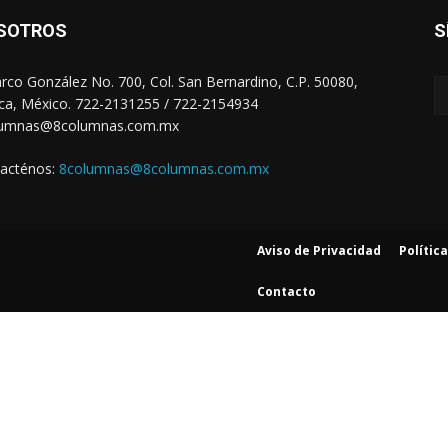
SOTROS
S
arco González No. 700, Col. San Bernardino, C.P. 50080,
ca, México. 722-2131255 / 722-2154934
lumnas@8columnas.com.mx
acténos:
8columnas@8columnas.com.mx
Aviso de Privacidad
Polític
Contacto