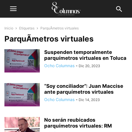
Inicio
Etiquetas
ParquÃ­metros virtuales
ParquÃ­metros virtuales
Suspenden temporalmente
parquímetros virtuales en Toluca
Ocho Columnas
-
Dic 20, 2023
“Soy conciliador”: Juan Maccise
ante parquímetros virtuales
Ocho Columnas
-
Dic 14, 2023
No serán reubicados
parquímetros virtuales: RM