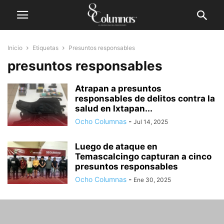
Inicio
Etiquetas
Presuntos responsables
presuntos responsables
Atrapan a presuntos
responsables de delitos contra la
salud en Ixtapan...
Ocho Columnas
-
Jul 14, 2025
Luego de ataque en
Temascalcingo capturan a cinco
presuntos responsables
Ocho Columnas
-
Ene 30, 2025