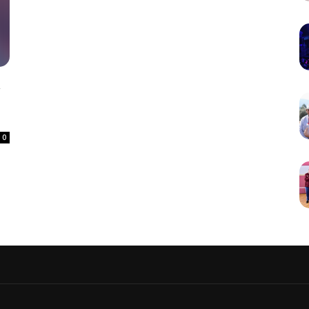
a
o
0