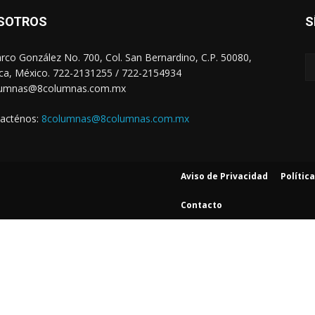
SOTROS
S
arco González No. 700, Col. San Bernardino, C.P. 50080,
ca, México. 722-2131255 / 722-2154934
lumnas@8columnas.com.mx
acténos:
8columnas@8columnas.com.mx
Aviso de Privacidad
Polític
Contacto