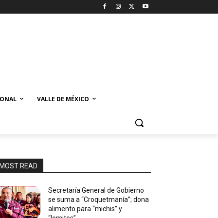
IONAL
VALLE DE MÉXICO
MOST READ
Secretaría General de Gobierno
se suma a “Croquetmanía”; dona
alimento para “michis” y
“lomitos”