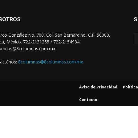
SOTROS
S
arco González No. 700, Col. San Bernardino, C.P. 50080,
ca, México. 722-2131255 / 722-2154934
lumnas@8columnas.com.mx
acténos:
8columnas@8columnas.com.mx
Aviso de Privacidad
Polític
Contacto