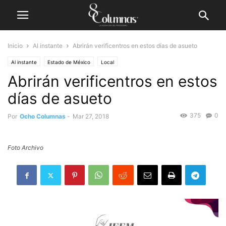
Inicio
Al instante
Abrirán verificentros en estos días de asueto
Al instante
Estado de México
Local
Abrirán verificentros en estos
días de asueto
375
0
Por
Ocho Columnas
-
Mar 27, 2018
Foto Archivo