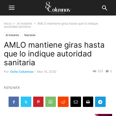
Inicio
Al instante
AMLO mantiene giras hasta que lo indique
autoridad sanitaria
Al instante
Nacional
AMLO mantiene giras hasta
que lo indique autoridad
sanitaria
525
0
Por
Ocho Columnas
-
Mar 16, 2020
FOTO NTX