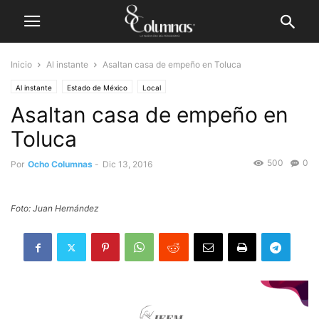
Inicio
Al instante
Asaltan casa de empeño en Toluca
Al instante
Estado de México
Local
Asaltan casa de empeño en
Toluca
500
0
Por
Ocho Columnas
-
Dic 13, 2016
Foto: Juan Hernández