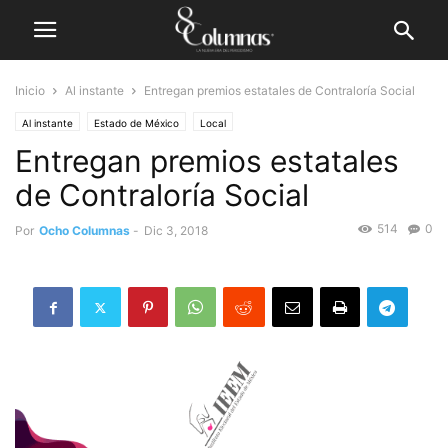
Inicio
Al instante
Entregan premios estatales de Contraloría Social
Al instante
Estado de México
Local
Entregan premios estatales
de Contraloría Social
514
0
Por
Ocho Columnas
-
Dic 3, 2018