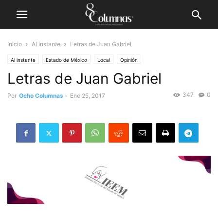
Inicio
Al instante
Letras de Juan Gabriel
Al instante
Estado de México
Local
Opinión
Letras de Juan Gabriel
347
0
Por
Ocho Columnas
-
Ene 25, 2017