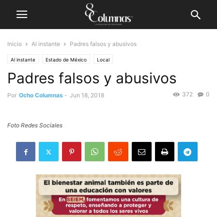
Inicio
Al instante
Padres falsos y abusivos
Al instante
Estado de México
Local
Padres falsos y abusivos
372
0
Por
Ocho Columnas
-
Jun 18, 2018
Foto Redes Sociales