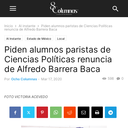
Inicio
Al instante
Piden alumnos paristas de Ciencias Políticas
renuncia de Alfredo Barrera Baca
Al instante
Estado de México
Local
Piden alumnos paristas de
Ciencias Políticas renuncia
de Alfredo Barrera Baca
598
0
Por
Ocho Columnas
-
Mar 17, 2020
FOTO VICTORIA ACEVEDO