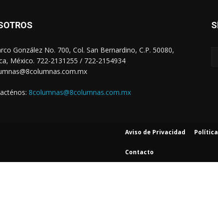
SOTROS
S
arco González No. 700, Col. San Bernardino, C.P. 50080,
ca, México. 722-2131255 / 722-2154934
lumnas@8columnas.com.mx
acténos:
8columnas@8columnas.com.mx
Aviso de Privacidad
Polític
Contacto