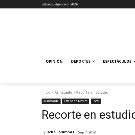
Sábado, Agosto 8, 2026
OPINIÓN
DEPORTES
ESPECTÁCULOS
Inicio
Al instante
Recorte en estudio
Al instante
Estado de México
Local
Recorte en estudi
By
Ocho Columnas
Sep 7, 2018