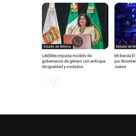
Estado de México
Estado de M
UAEMéx impulsa modelo de
Mi Banda El
gobernanza de género con enfoque
por Bicente
de igualdad y cuidados
Juárez