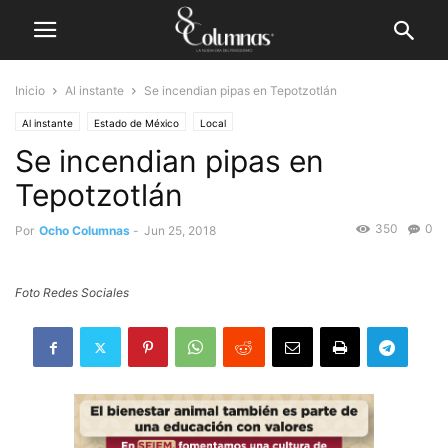
Inicio
Al instante
Se incendian pipas en Tepotzotlán
Al instante
Estado de México
Local
Se incendian pipas en
Tepotzotlán
350
0
Por
Ocho Columnas
-
Jun 25, 2018
Foto Redes Sociales