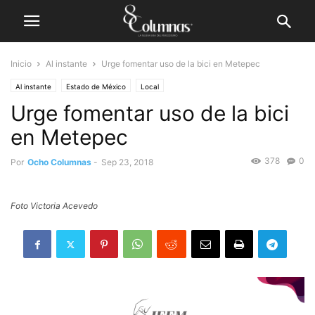
Inicio
Al instante
Urge fomentar uso de la bici en Metepec
Al instante
Estado de México
Local
Urge fomentar uso de la bici
en Metepec
378
0
Por
Ocho Columnas
-
Sep 23, 2018
Foto Victoria Acevedo