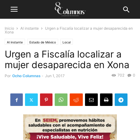
Inicio
Al instante
Urgen a Fiscalía localizar a mujer desaparecida en
Xona
Al instante
Estado de México
Local
Urgen a Fiscalía localizar a
mujer desaparecida en Xona
702
0
Por
Ocho Columnas
-
Jun 1, 2017