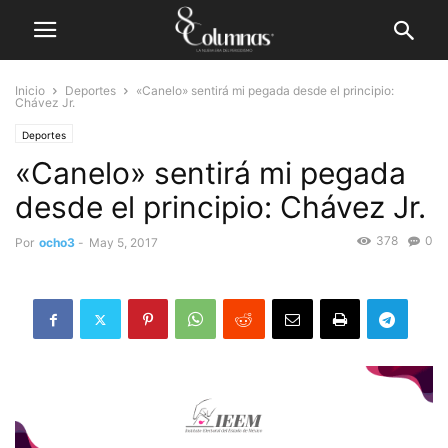
Inicio
Deportes
«Canelo» sentirá mi pegada desde el principio:
Chávez Jr.
Deportes
«Canelo» sentirá mi pegada
desde el principio: Chávez Jr.
378
0
Por
ocho3
-
May 5, 2017