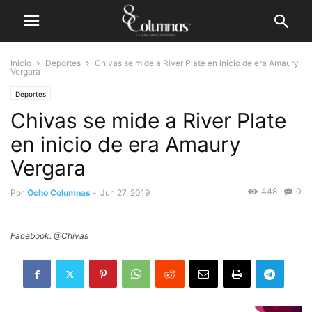
Inicio
Deportes
Chivas se mide a River Plate en inicio de era Amaury
Vergara
Deportes
Chivas se mide a River Plate
en inicio de era Amaury
Vergara
448
0
Por
Ocho Columnas
-
Jun 27, 2019
Facebook. @Chivas