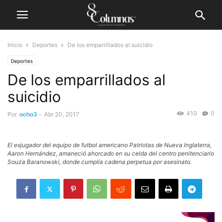
Inicio
Deportes
De los emparrillados al suicidio
Deportes
De los emparrillados al
suicidio
410
0
Por
ocho3
-
Abr 20, 2017
El exjugador del equipo de futbol americano Patriotas de Nueva Inglaterra,
Aaron Hernández, amaneció ahorcado en su celda del centro penitenciario
Souza Baranowski, donde cumplía cadena perpetua por asesinato.