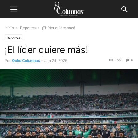
Inicio
Deportes
¡El líder quiere más!
Deportes
¡El líder quiere más!
1681
0
Por
Ocho Columnas
-
Jun 24, 2026