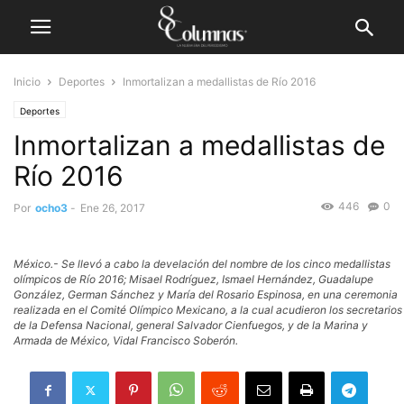
Inicio
Deportes
Inmortalizan a medallistas de Río 2016
Deportes
Inmortalizan a medallistas de
Río 2016
446
0
Por
ocho3
-
Ene 26, 2017
México.- Se llevó a cabo la develación del nombre de los cinco medallistas
olímpicos de Río 2016; Misael Rodríguez, Ismael Hernández, Guadalupe
González, German Sánchez y María del Rosario Espinosa, en una ceremonia
realizada en el Comité Olímpico Mexicano, a la cual acudieron los secretarios
de la Defensa Nacional, general Salvador Cienfuegos, y de la Marina y
Armada de México, Vidal Francisco Soberón.