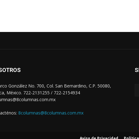
SOTROS
S
arco González No. 700, Col. San Bernardino, C.P. 50080,
ca, México. 722-2131255 / 722-2154934
lumnas@8columnas.com.mx
acténos:
8columnas@8columnas.com.mx
Aviso de Privacidad
Polític