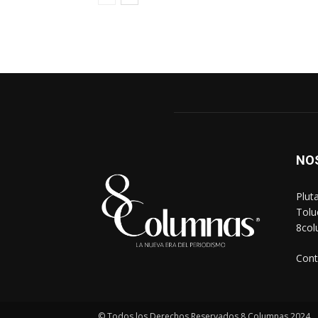
NO
Plut
Tolu
8co
Cont
© Todos los Derechos Reservados 8 Columnas 2024