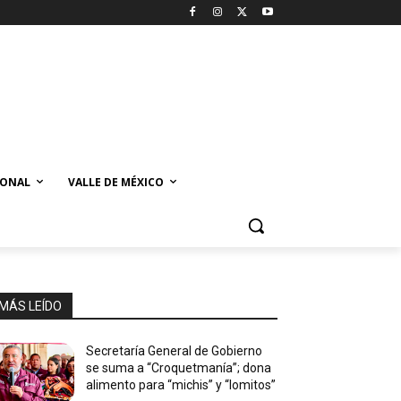
IONAL
VALLE DE MÉXICO
MÁS LEÍDO
Secretaría General de Gobierno
se suma a “Croquetmanía”; dona
alimento para “michis” y “lomitos”