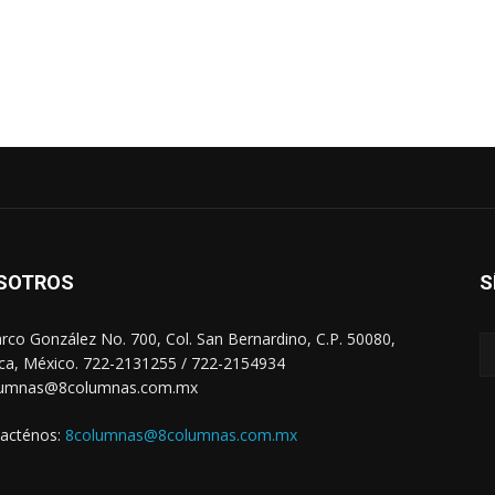
SOTROS
S
arco González No. 700, Col. San Bernardino, C.P. 50080,
ca, México. 722-2131255 / 722-2154934
lumnas@8columnas.com.mx
acténos:
8columnas@8columnas.com.mx