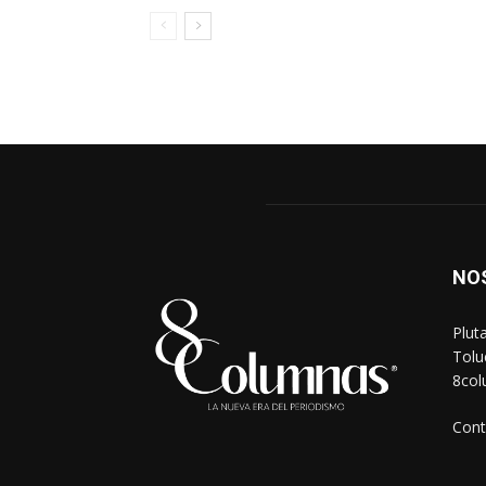
NO
Plut
Tolu
8co
Cont