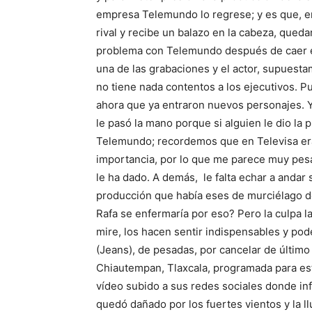
empresa Telemundo lo regrese; y es que, en 
rival y recibe un balazo en la cabeza, que
problema con Telemundo después de caer e
una de las grabaciones y el actor, supuest
no tiene nada contentos a los ejecutivos. Pu
ahora que ya entraron nuevos personajes. Y,
le pasó la mano porque si alguien le dio la p
Telemundo; recordemos que en Televisa era 
importancia, por lo que me parece muy pes
le ha dado. A demás, le falta echar a andar
producción que había eses de murciélago 
Rafa se enfermaría por eso? Pero la culpa la 
mire, los hacen sentir indispensables y po
(Jeans), de pesadas, por cancelar de últim
Chiautempan, Tlaxcala, programada para est
vídeo subido a sus redes sociales donde in
quedó dañado por los fuertes vientos y la llu