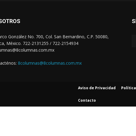
SOTROS
S
arco González No. 700, Col. San Bernardino, C.P. 50080,
ca, México. 722-2131255 / 722-2154934
lumnas@8columnas.com.mx
acténos:
8columnas@8columnas.com.mx
Aviso de Privacidad
Polític
Contacto