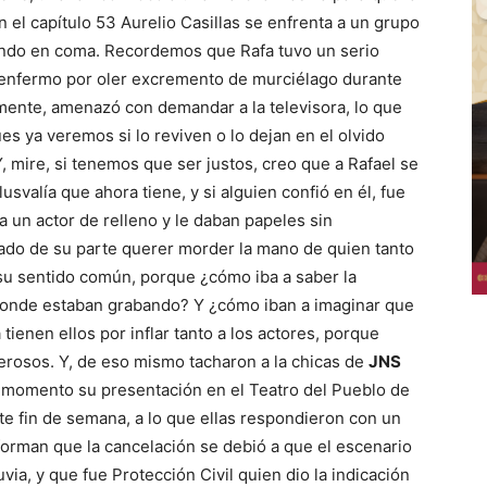
el capítulo 53 Aurelio Casillas se enfrenta a un grupo
dando en coma. Recordemos que Rafa tuvo un serio
nfermo por oler excremento de murciélago durante
amente, amenazó con demandar a la televisora, lo que
es ya veremos si lo reviven o lo dejan en el olvido
 mire, si tenemos que ser justos, creo que a Rafael se
lusvalía que ahora tiene, y si alguien confió en él, fue
un actor de relleno y le daban papeles sin
ado de su parte querer morder la mano de quien tanto
 su sentido común, porque ¿cómo iba a saber la
donde estaban grabando? Y ¿cómo iban a imaginar que
tienen ellos por inflar tanto a los actores, porque
derosos. Y, de eso mismo tacharon a la chicas de
JNS
o momento su presentación en el Teatro del Pueblo de
e fin de semana, a lo que ellas respondieron con un
forman que la cancelación se debió a que el escenario
via, y que fue Protección Civil quien dio la indicación