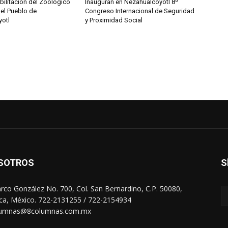
habilitación del Zoológico
Inauguran en Nezahualcóyotl 8º
del Pueblo de
Congreso Internacional de Seguridad
otl
y Proximidad Social
SOTROS
S
arco González No. 700, Col. San Bernardino, C.P. 50080,
ca, México. 722-2131255 / 722-2154934
lumnas@8columnas.com.mx