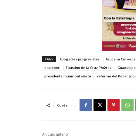
TAGS
Abogacías progresistas
Azucena Cisneros
ecatepec
Faustino de la Cruz PÃ©rez
Guadalup
presidenta municipal electa
reforma del Poder Judi
Cuota
Artículo anterior