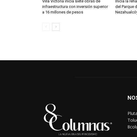
Villa Victoria inicia siete obras de
Inicia la re
infraestructura con inversión superior
del Parque 
a 16 millones de pesos
Nezahualcóy
NO
Plut
Tolu
8co