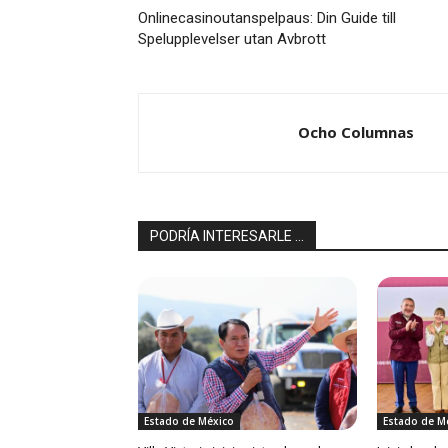
Onlinecasinoutanspelpaus: Din Guide till
Spelupplevelser utan Avbrott
Ocho Columnas
PODRÍA INTERESARLE ...
Estado de México
Estado de M