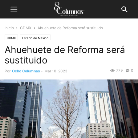
Inicio
CDMX
Ahuehuete de Reforma será sustituido
CDMX
Estado de México
Ahuehuete de Reforma será
sustituido
779
0
Por
Ocho Columnas
-
Mar 10, 2023