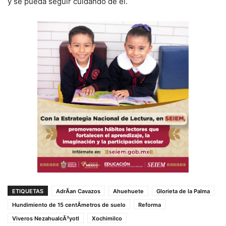
y se pueda seguir cuidando de él.
ETIQUETAS
AdrÃ­an Cavazos
Ahuehuete
Glorieta de la Palma
Hundimiento de 15 centÃ­metros de suelo
Reforma
Viveros NezahualcÃ³yotl
Xochimilco