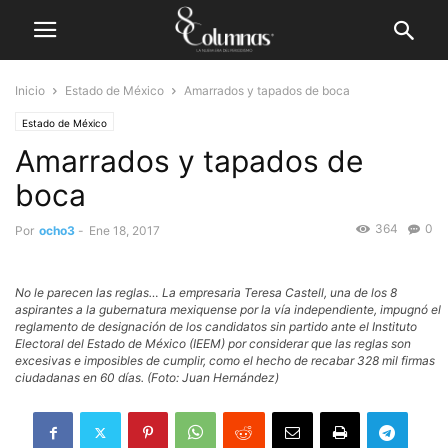
Inicio
Estado de México
Amarrados y tapados de boca
Estado de México
Amarrados y tapados de
boca
364
0
Por
ocho3
-
Ene 18, 2017
No le parecen las reglas… La empresaria Teresa Castell, una de los 8
aspirantes a la gubernatura mexiquense por la vía independiente, impugnó el
reglamento de designación de los candidatos sin partido ante el Instituto
Electoral del Estado de México (IEEM) por considerar que las reglas son
excesivas e imposibles de cumplir, como el hecho de recabar 328 mil firmas
ciudadanas en 60 días. (Foto: Juan Hernández)