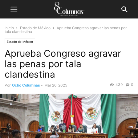
Inicio
Estado de México
Aprueba Congreso agravar las penas por
tala clandestina
Estado de México
Aprueba Congreso agravar
las penas por tala
clandestina
439
0
Por
Ocho Columnas
-
Mar 26, 2025