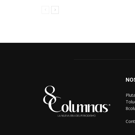
NO
Plut
Tolu
8co
Cont