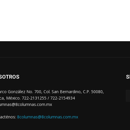
SOTROS
S
arco González No. 700, Col. San Bernardino, C.P. 50080,
ca, México. 722-2131255 / 722-2154934
lumnas@8columnas.com.mx
acténos:
8columnas@8columnas.com.mx