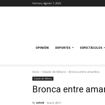
Viernes, Agosto 7, 2026
OPINIÓN
DEPORTES
ESPECTÁCULOS
Inicio
Estado de México
Bronca entre amarillos
Estado de México
Bronca entre amar
By
ocho3
Ene 9, 2017