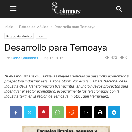
Inicio
Estado de México
Desarrollo para Temoaya
Estado de México
Local
Desarrollo para Temoaya
472
0
Por
Ocho Columnas
-
Ene 15, 2016
Nueva industria textil… Entre las mejores noticias de desarrollo económico y
prospectiva industrial está la zona otomí. Por eso la Cámara Nacional de la
Industria de la Transformación (Canacintra) anunció nuevos proyectos para
incentivar el sector económico, especialmente los relacionados con la
industria textil en la región de Temoaya. (Foto: Juan Hernández)