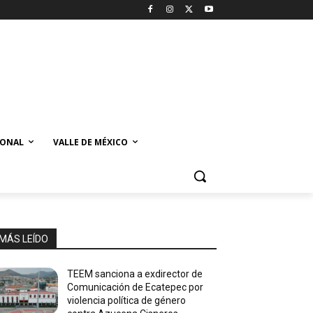
IONAL
VALLE DE MÉXICO
MÁS LEÍDO
TEEM sanciona a exdirector de
Comunicación de Ecatepec por
violencia política de género