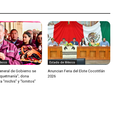
éxico
Estado de México
General de Gobierno se
Anuncian Feria del Elote Cocotitlán
quetmanía”; dona
2026
a “michis” y “lomitos”