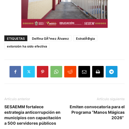
ETIQUETAS
Delfina GÃ³mez Ãlvarez
EstratÃ©gia
extorsión ha sido efectiva
Artículo anterior
Artículo siguiente
SESAEMM fortalece
Emiten convocatoria para el
estrategia anticorrupción en
Programa “Manos Mágicas
municipios con capacitación
2026”
a 500 servidores públicos