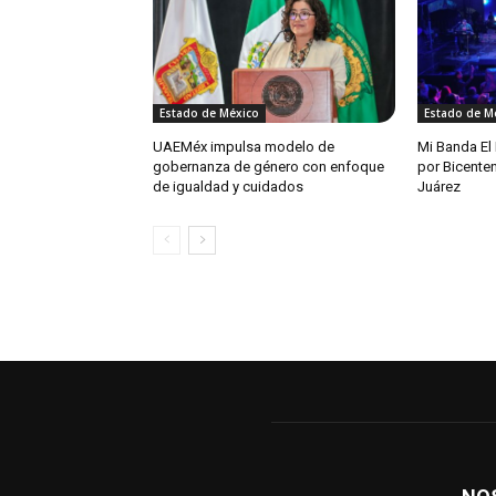
Estado de México
Estado de M
UAEMéx impulsa modelo de
Mi Banda El
gobernanza de género con enfoque
por Bicente
de igualdad y cuidados
Juárez