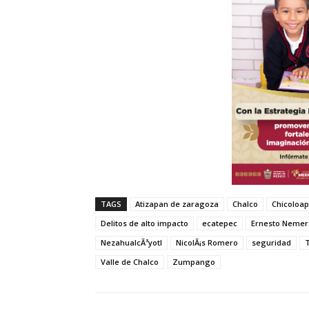
TAGS
Atizapan de zaragoza
Chalco
Chicoloa
Delitos de alto impacto
ecatepec
Ernesto Nemer 
NezahualcÃ³yotl
NicolÃ¡s Romero
seguridad
Valle de Chalco
Zumpango