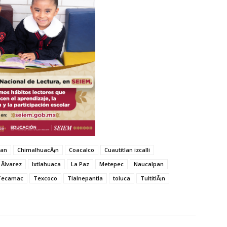
pan
ChimalhuacÃ¡n
Coacalco
Cuautitlan izcalli
Ãlvarez
Ixtlahuaca
La Paz
Metepec
Naucalpan
Tecamac
Texcoco
Tlalnepantla
toluca
TultitlÃ¡n