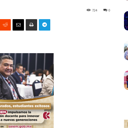
724
0