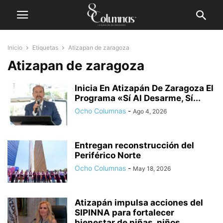
Inicio
Etiquetas
Atizapan de zaragoza
Atizapan de zaragoza
Inicia En Atizapán De Zaragoza El
Programa «Sí Al Desarme, Sí...
Ocho Columnas
-
Ago 4, 2026
Entregan reconstrucción del
Periférico Norte
Ocho Columnas
-
May 18, 2026
Atizapán impulsa acciones del
SIPINNA para fortalecer
bienestar de niñas, niños...