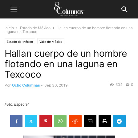
Inicio
Estado de México
Hallan cuerpo de un hombre flotando en una
laguna en Texcoco
Estado de México
Valle de México
Hallan cuerpo de un hombre
flotando en una laguna en
Texcoco
604
0
Por
Ocho Columnas
-
Sep 30, 2019
Foto: Especial