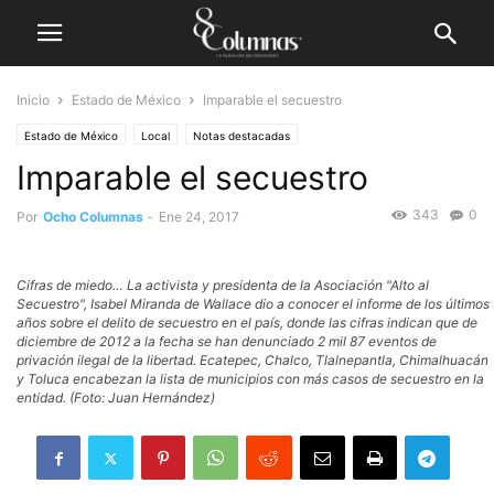
Inicio
Estado de México
Imparable el secuestro
Estado de México
Local
Notas destacadas
Imparable el secuestro
343
0
Por
Ocho Columnas
-
Ene 24, 2017
Cifras de miedo… La activista y presidenta de la Asociación "Alto al
Secuestro", Isabel Miranda de Wallace dio a conocer el informe de los últimos
años sobre el delito de secuestro en el país, donde las cifras indican que de
diciembre de 2012 a la fecha se han denunciado 2 mil 87 eventos de
privación ilegal de la libertad. Ecatepec, Chalco, Tlalnepantla, Chimalhuacán
y Toluca encabezan la lista de municipios con más casos de secuestro en la
entidad. (Foto: Juan Hernández)