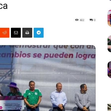
ca
602
0