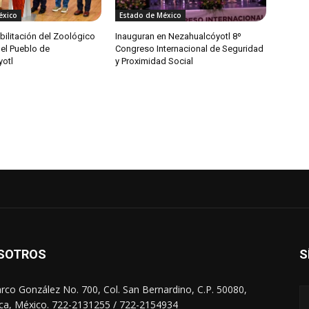
éxico
Estado de México
habilitación del Zoológico
Inauguran en Nezahualcóyotl 8º
del Pueblo de
Congreso Internacional de Seguridad
otl
y Proximidad Social
SOTROS
S
arco González No. 700, Col. San Bernardino, C.P. 50080,
ca, México. 722-2131255 / 722-2154934