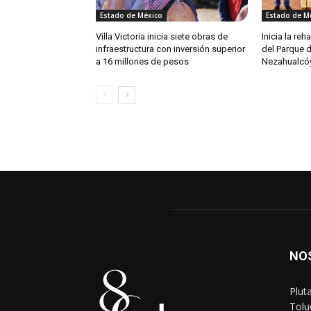
Estado de México
Estado de M
Villa Victoria inicia siete obras de
Inicia la re
infraestructura con inversión superior
del Parque 
a 16 millones de pesos
Nezahualcóy
NO
Plut
Tolu