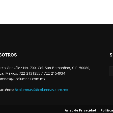
SOTROS
S
arco González No. 700, Col. San Bernardino, C.P. 50080,
ca, México. 722-2131255 / 722-2154934
lumnas@8columnas.com.mx
acténos:
8columnas@8columnas.com.mx
Aviso de Privacidad
Polític