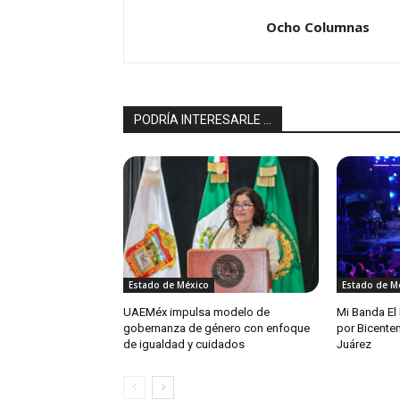
Ocho Columnas
PODRÍA INTERESARLE ...
Estado de México
Estado de M
UAEMéx impulsa modelo de
Mi Banda El
gobernanza de género con enfoque
por Bicente
de igualdad y cuidados
Juárez