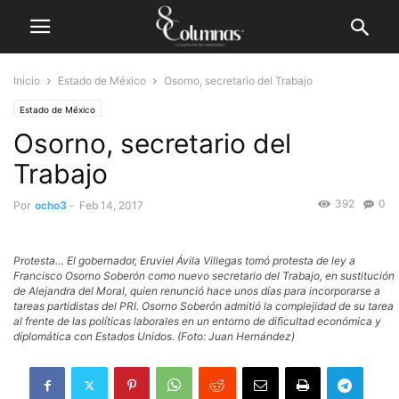
Inicio
Estado de México
Osorno, secretario del Trabajo
Estado de México
Osorno, secretario del
Trabajo
392
0
Por
ocho3
-
Feb 14, 2017
Protesta… El gobernador, Eruviel Ávila Villegas tomó protesta de ley a
Francisco Osorno Soberón como nuevo secretario del Trabajo, en sustitución
de Alejandra del Moral, quien renunció hace unos días para incorporarse a
tareas partidistas del PRI. Osorno Soberón admitió la complejidad de su tarea
al frente de las políticas laborales en un entorno de dificultad económica y
diplomática con Estados Unidos. (Foto: Juan Hernández)