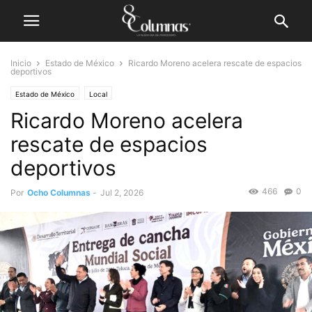
Inicio
Estado de México
Ricardo Moreno acelera rescate de espacios
deportivos
Estado de México
Local
Ricardo Moreno acelera
rescate de espacios
deportivos
466
0
Por
Ocho Columnas
-
Jul 2, 2026